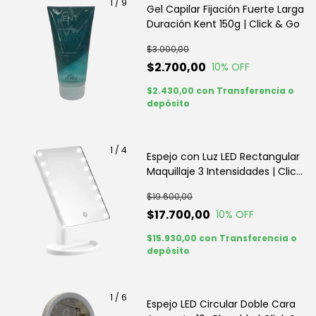
1
/
9
Gel Capilar Fijación Fuerte Larga
Duración Kent 150g | Click & Go
$3.000,00
$2.700,00
10
% OFF
$2.430,00
con
Transferencia o
depósito
1
/
4
Espejo con Luz LED Rectangular
Maquillaje 3 Intensidades | Click
& Go
$19.600,00
$17.700,00
10
% OFF
$15.930,00
con
Transferencia o
depósito
1
/
6
Espejo LED Circular Doble Cara