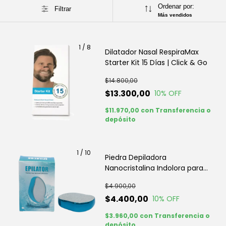
Ordenar por:
Filtrar
Más vendidos
1
/
8
Dilatador Nasal RespiraMax
Starter Kit 15 Días | Click & Go
$14.800,00
$13.300,00
10
% OFF
$11.970,00
con
Transferencia o
depósito
1
/
10
Piedra Depiladora
Nanocristalina Indolora para
Piernas | Click & Go
$4.900,00
$4.400,00
10
% OFF
$3.960,00
con
Transferencia o
depósito