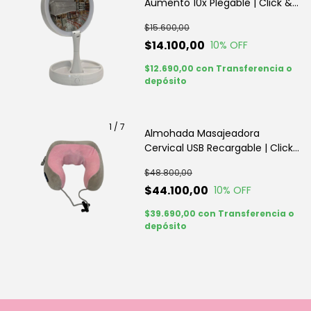
Aumento 10x Plegable | Click &
Go
$15.600,00
$14.100,00
10
% OFF
$12.690,00
con
Transferencia o
depósito
1
/
7
Almohada Masajeadora
Cervical USB Recargable | Click
& Go
$48.800,00
$44.100,00
10
% OFF
$39.690,00
con
Transferencia o
depósito