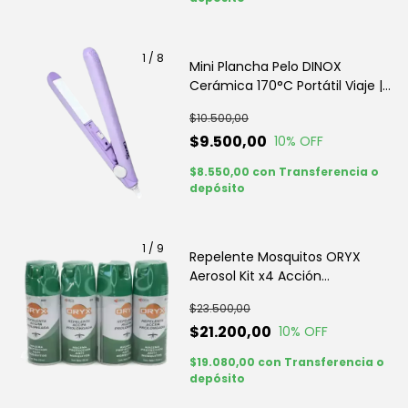
1
/
8
Mini Plancha Pelo DINOX
Cerámica 170°C Portátil Viaje |
Click&Go
$10.500,00
$9.500,00
10
% OFF
$8.550,00
con
Transferencia o
depósito
1
/
9
Repelente Mosquitos ORYX
Aerosol Kit x4 Acción
Prolongada | Click & Go
$23.500,00
$21.200,00
10
% OFF
$19.080,00
con
Transferencia o
depósito